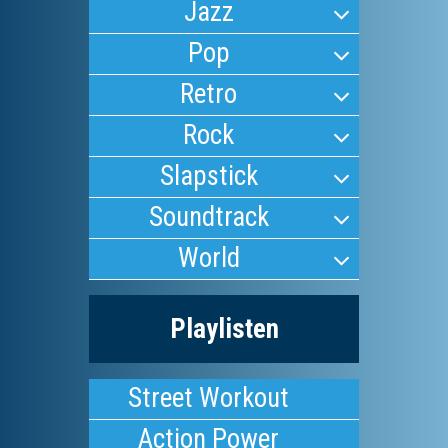
Jazz
Pop
Retro
Rock
Slapstick
Soundtrack
World
Playlisten
Street Workout
Action Power