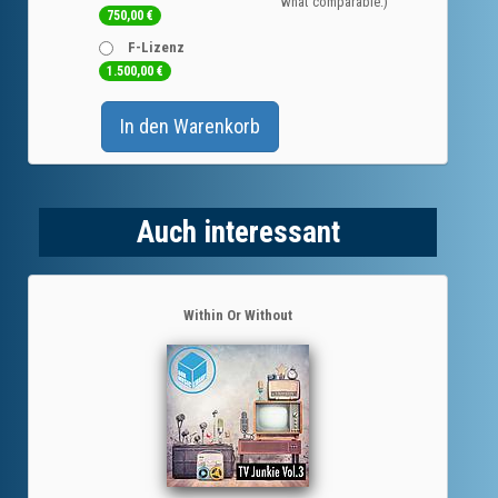
what comparable.)
750,00
€
F-Lizenz
1.500,00
€
In den Warenkorb
Auch interessant
Within Or Without