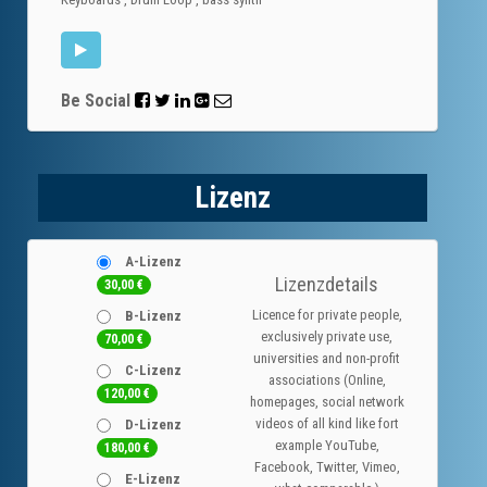
Be Social
Lizenz
A-Lizenz
Lizenzdetails
30,00
€
Licence for private people,
B-Lizenz
exclusively private use,
70,00
€
universities and non-profit
C-Lizenz
associations (Online,
120,00
€
homepages, social network
videos of all kind like fort
D-Lizenz
example YouTube,
180,00
€
Facebook, Twitter, Vimeo,
E-Lizenz