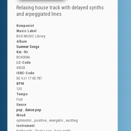
Relaxing house track with delayed synths
and arpeggiated lines
Komponist
Music Label
BOX MUSIC Library
Album
Summer Songs
Kat.-Nr.
BOX0046
LC-Code
49203
ISRC-Code
DE VJ1 17 00 787
BPM
120
Tempo
Fast
Genre
pop
,
dance pop
Mood
optimistic
,
positive
,
energetic
,
exciting
Instrument
Keyboards
,
Drum Loop
,
bass synth